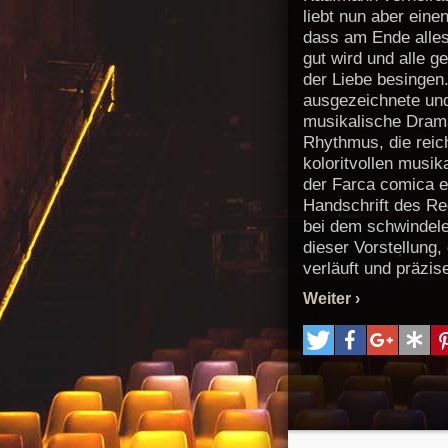
liebt nun aber eine
dass am Ende alles
gut wird und alle 
der Liebe besingen.
ausgezeichnete un
musikalische Drama
Rhythmus, die reic
koloritvollen musik
der Farca comica e
Handschrift des Re
bei dem schwindel
dieser Vorstellung,
verläuft und präzis
kann man schwer s
Weiter ›
wetteifert oder we
eine musikalisch-
kreiert wird, die de
Ausdrucksweise d
entspricht…“ (Zeitu