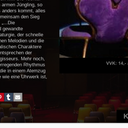
n armen Jüngling, so
 anders kommt, alles
gemeinsam den Sieg
 „...Die
d gewandte
turgie, der schnelle
hen Melodien und die
alischen Charaktere
ntsprechen der
gisseurs. Mehr noch,
erregenden Rhythmus
 die in einem Atemzug
e wie eine Uhrwerk ist,
agen, wer mit wem
r wen achtet, während
 szenischen Show
m Stil und der
es Komponisten
ng „Tblissi, 2006)
K