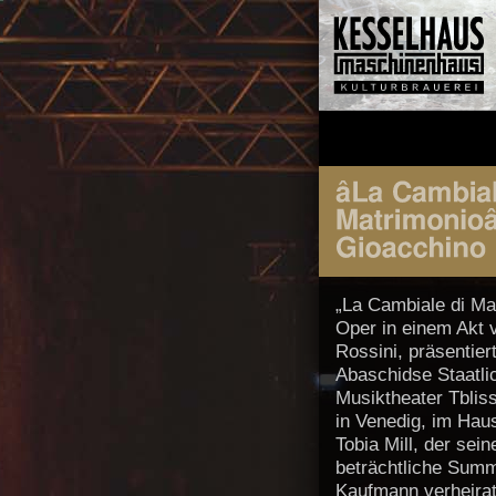
„La Cambiale di Mat
Oper in einem Akt 
Rossini, präsentie
Abaschidse Staatl
Musiktheater Tbliss
in Venedig, im Ha
Tobia Mill, der sei
beträchtliche Summ
Kaufmann verheirate