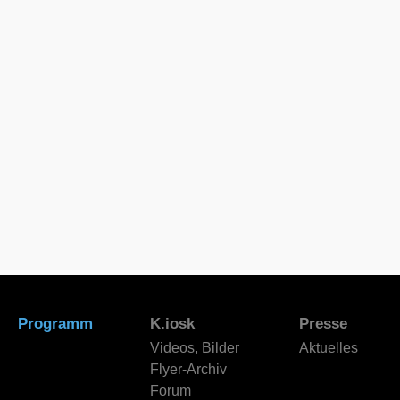
Programm
K.iosk
Presse
Videos, Bilder
Aktuelles
Flyer-Archiv
Forum