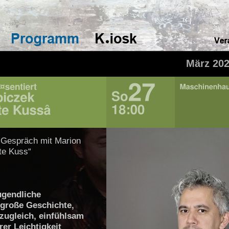
März 20
 Gespräch mit Marion
te Kuss“
ugendliche
 große Geschichte,
 zugleich, einfühlsam
er Leichtigkeit