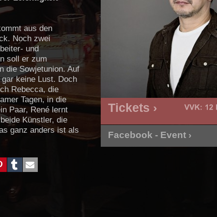
 kommt aus den
ck. Noch zwei
beiter- und
n soll er zum
 die Sowjetunion. Auf
 gar keine Lust. Doch
uch Rebecca, die
amer Tagen, in die
Tickets ›
in Paar, René lernt
 beide Künstler, die
as ganz anders ist als
Facebook - Event ›
, weniger angepasst
r, anarchischer im
s Einfluss bedeutet
nswende, er ist sogar
enpläne komplett über
en. Doch warum ist
cholisch? Und warum
rar? Als sie René den