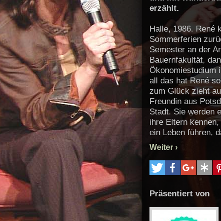
erzählt.
Halle, 1986. René
Sommerferien zurü
Semester an der Ar
Bauernfakultät, dan
Ökonomiestudium in
all das hat René so
zum Glück zieht a
Freundin aus Potsd
Stadt. Sie werden e
ihre Eltern kennen,
ein Leben führen, d
das seiner Familie
Weiter ›
und ausschweifende
Auftreten. Rebecca
für René eine Lebe
bereit, seine Studi
Präsentiert von
den Haufen zu werf
Rebecca so melan
macht sie sich so 