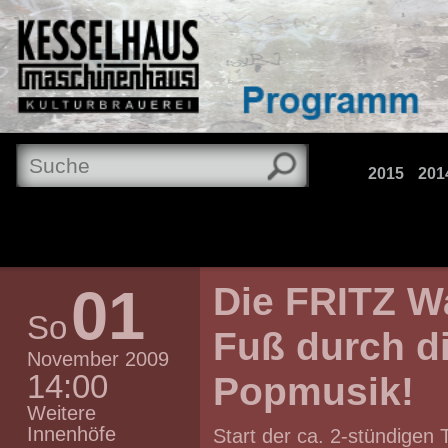
2015
201
01
Die FRITZ Wa
So
Fuß durch di
November 2009
14:00
Popmusik!
Weitere
Innenhöfe
Start der ca. 2-stündigen 