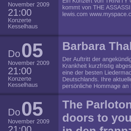
Ein Konzert von TRINITY
Schauspieler auf der Büh
Apparat? Was ist mit dem
November 2009
kommt von THE ASSASSINA
Zuschauers. Es sind die St
21:00
der "legendäre" Eimer und 
lewis.com www.myspace.c
Sekundenschnelle vom Mitt
Doughnuts ...? Der Walk 
Konzerte
zwei Liebende in Mutter u
Teilnehmer freien Eintritt
Kesselhaus
Operettensänger verwandel
oder Mineralwasser zum E
über das Programm des Ab
Infos/Anmeldung unter 03
05
man zu den drei Kandidat
Barbara Tha
berlin.de
Glückstopf gezogen werden
Do
Anfang der Show einen Sp
Der Auftritt der angekündi
November 2009
noch Daumen drücken. Wer 
Krankheit kurzfristig abg
21:00
beantwortet, kann das Thea
eine der besten Liederma
www.paternoster-berlin.de
Konzerte
Deutschlands. Ihre aktuell
Kesselhaus
persönliche Hommage an F
Art präsentiert sie Lieder
deutschen Fassungen. „Co
05
The Parloton
Kollegen“, sagt Barbara 
Do
poetisch berührende Liede
doors to yo
Informationen zu finden u
November 2009
21:00
in den frann