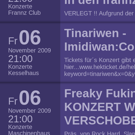
Konzerte
Frannz Club
VERLEGT !! Aufgrund der 
Maschinenhaus in den fran
gekaufte Tickets behalten i
06
Tinariwen -
Concerts. Support kommt 
Fr
zu finden unter
Imidiwan:C
http://theparlotones.co.
November 2009
www.myspace.com/weare
21:00
Tickets für´s Konzert gibt 
Konzerte
hier...www.hekticket.de/hek
Kesselhaus
keyword=tinariwen&x=0&y=
Rahmen der STUDENTEN 
hier...https://www.hekticke
06
Freaky Fukin
tid=1173620911062100 Imi
Fr
der Touareg-Rocklegende T
KONZERT W
diese Band für westliche 
November 2009
Einfachheit, melodische S
21:00
VERSCHOBE
Breite und Universalität un
Konzerte
voller Intimität sind. Kon
Maschinenhaus
Präs. von Rock Hard, Slam