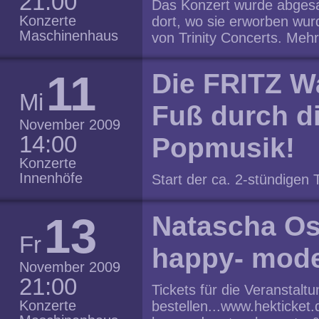
21:00
Das Konzert wurde abgesag
über das Deutsch-Französ
Konzerte
dort, wo sie erworben wu
Tel. 030/288 757 0 Foto:
Maschinenhaus
von Trinity Concerts. Mehr 
www.danielpowter.com/ w
11
Die FRITZ Wa
Mi
Fuß durch di
November 2009
14:00
Popmusik!
Konzerte
Innenhöfe
Start der ca. 2-stündigen 
Preis: 12 EUR p.P. (inkl.
Getränk im Café Mania). 
13
Natascha Os
durchstreifen wir den Pre
Fr
durch – über die Kastanie
happy- mode
Allee, die Torstraße entla
November 2009
Hackeschen Markt zum R
21:00
Tickets für die Veranstaltu
haben schon viele Musiker
Konzerte
bestellen...www.hekticket.d
sie leben und arbeiten hi